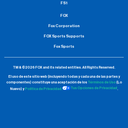
FS1
FOX
Fox Corporation
FOX Sports Supports
Fox Sports
TM & ©2026 FOX and its related entities.
All Rights Reserved.
El uso de este sitio web (incluyendo todas y cada una de las partes y
componentes) constituye una aceptación de
los
Términos de Uso
(Lo
Tus Opciones de Privacidad
Nuevo) y
Política de Privacidad.
.