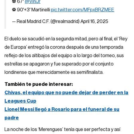
⚽ 67'
@ViniJr
⚽ 90'+3' Martinelli
pic.twitter.com/MFpxBRZMEE
— Real Madrid C.F. (@realmadrid)
April 16, 2025
El duelo se sacudió en la segunda mitad, pero al final, el ‘Rey
de Europa’ entregó la corona después de una temporada
reflejo de los altibajos del equipo a lo largo del torneo, sus
estrellas se apagaron y fue superado por el conjunto
londinense que merecidamente es semifinalista.
También te puede interesar:
Chivas, el equipo que no puede dejar de perder en la
Leagues Cup
Lionel Messi llegó a Rosario para el funeral de su
padre
La noche de los ‘Merengues’ tenía que ser perfecta y así