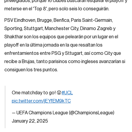
privilegiados, porque 16 clubes buscarán esquivar el playoff y
meterse en el 'Top 8', pero solo seis lo conseguirán.
PSV Eindhoven, Brugge, Benfica, Paris Saint-Germain,
Sporting, Stuttgart, Manchester City, Dinamo Zagreb y
Shakthar son los equipos que pelearán por un lugar en el
playoff en la última jornada en la que resaltan los
enfrentamientos entre PSG y Sttugart, así como City que
recibe a Brujas, tanto parisinos como ingleses avanzarían si
consiguen los tres puntos.
One matchday to go! 😲
#UCL
pic.twitter.com/jEYfEM9kTC
— UEFA Champions League (@ChampionsLeague)
January 22, 2025