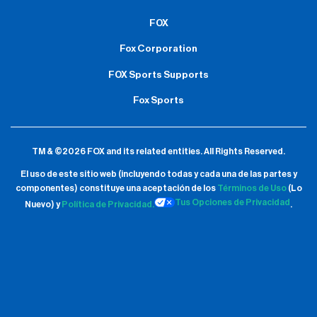
FOX
Fox Corporation
FOX Sports Supports
Fox Sports
TM & ©2026 FOX and its related entities.
All Rights Reserved.
El uso de este sitio web (incluyendo todas y cada una de las partes y
componentes) constituye una aceptación de
los
Términos de Uso
(Lo
Tus Opciones de Privacidad
Nuevo) y
Política de Privacidad.
.