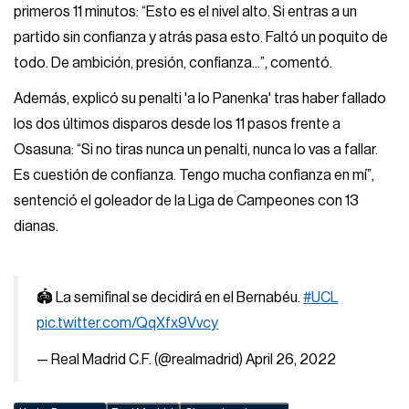
primeros 11 minutos: “Esto es el nivel alto. Si entras a un
partido sin confianza y atrás pasa esto. Faltó un poquito de
todo. De ambición, presión, confianza...”, comentó.
Además, explicó su penalti 'a lo Panenka' tras haber fallado
los dos últimos disparos desde los 11 pasos frente a
Osasuna: “Si no tiras nunca un penalti, nunca lo vas a fallar.
Es cuestión de confianza. Tengo mucha confianza en mí”,
sentenció el goleador de la Liga de Campeones con 13
dianas.
🏟 La semifinal se decidirá en el Bernabéu.
#UCL
pic.twitter.com/QqXfx9Vvcy
— Real Madrid C.F. (@realmadrid)
April 26, 2022