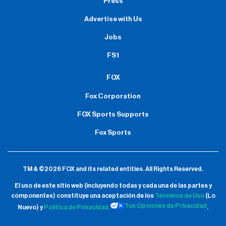
Press
Advertise with Us
Jobs
FS1
FOX
Fox Corporation
FOX Sports Supports
Fox Sports
TM & ©2026 FOX and its related entities.
All Rights Reserved.
El uso de este sitio web (incluyendo todas y cada una de las partes y
componentes) constituye una aceptación de
los
Términos de Uso
(Lo
Tus Opciones de Privacidad
Nuevo) y
Política de Privacidad.
.