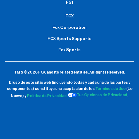
FS1
FOX
Fox Corporation
FOX Sports Supports
Fox Sports
TM & ©2026 FOX and its related entities.
All Rights Reserved.
El uso de este sitio web (incluyendo todas y cada una de las partes y
componentes) constituye una aceptación de
los
Términos de Uso
(Lo
Tus Opciones de Privacidad
Nuevo) y
Política de Privacidad.
.