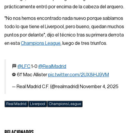
prácticamente entró por encima de la cabeza del arquero.
"No nos hemos encontrado nada nuevo porque sabíamos
todo lo que tiene el Liverpool, pero bueno, quedan muchos
puntos por delante", dijo el técnico tras su primera derrota
en esta
Champions League
, luego de tres triunfos.
🏁
@LFC
1-0
@RealMadrid
⚽ 61' Mac Allister
pic.twitter.com/2UX8jHJ9VM
— Real Madrid C.F. (@realmadrid)
November 4, 2025
Real Madrid
Liverpool
Champions League
RELACIONADOS