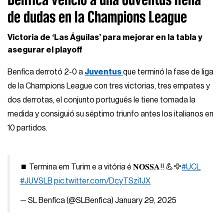
de dudas en la Champions League
Victoria de ‘Las Águilas’ para mejorar en la tabla y
asegurar el playoff
Benfica derrotó 2-0 a
Juventus
que terminó la fase de liga
de la Champions League con tres victorias, tres empates y
dos derrotas, el conjunto portugués le tiene tomada la
medida y consiguió su séptimo triunfo antes los italianos en
10 partidos.
⏹️ Termina em Turim e a vitória é 𝐍𝐎𝐒𝐒𝐀!! 💪🦅
#UCL
#JUVSLB
pic.twitter.com/DcyTSzi1JX
— SL Benfica (@SLBenfica)
January 29, 2025