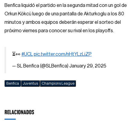
Benfica liquidó el partido en la segunda mitad con un gol de
Orkun Kökcü luego de una pantalla de Akturkoglu a los 80
minutos y ambos equipos deberán esperar el sorteo del
próximo viernes para conocer su rival en los playoffs.
⏳👀
#UCL
pic.twitter.com/nHtYLzLiZP
— SL Benfica (@SLBenfica)
January 29, 2025
Benfica
Juventus
Champions League
RELACIONADOS