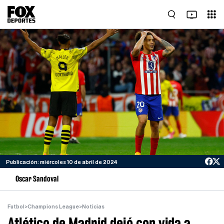
Publicación: miércoles 10 de abril de 2024
Oscar Sandoval
Futbol
>
Champions League
>
Noticias
Atlético de Madrid dejó con vida a