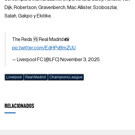
Dijk, Robertson; Gravenberch, Mac Allister, Szoboszlai;
Salah, Gakpo y Ekitike.
The Reds 🆚 Real Madrid 📸
pic.twitter.com/EdHPvBmZUU
— Liverpool FC (@LFC)
November 3, 2025
Liverpool
Real Madrid
Champions League
RELACIONADOS