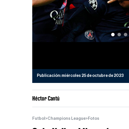
Publicación:
miércoles 25 de octubre de 2023
Héctor Cantú
Futbol
>
Champions League
>
Fotos