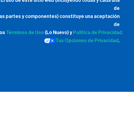
El uso de este sitio web (incluyendo todas y cada una
de
las partes y componentes) constituye una aceptación
de
los
Términos de Uso
(Lo Nuevo) y
Política de Privacidad.
Tus Opciones de Privacidad
.