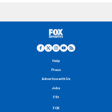
Help
Press
Advertise with Us
Jobs
FS1
FOX