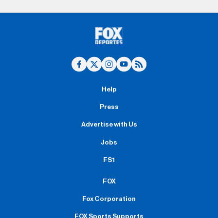
Help
Press
Advertise with Us
Jobs
FS1
FOX
Fox Corporation
FOX Sports Supports