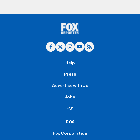
Help
Press
Advertise with Us
Jobs
FS1
FOX
Fox Corporation