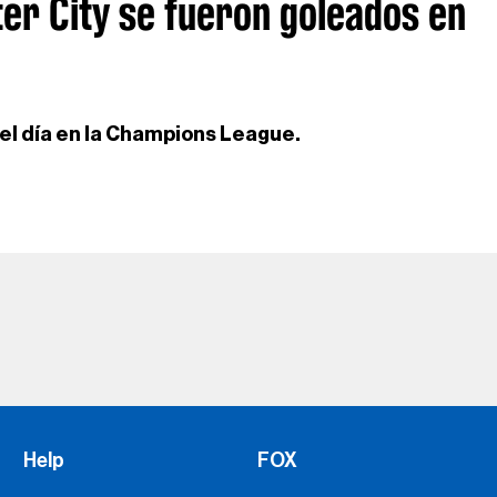
er City se fueron goleados en
del día en la Champions League.
Help
FOX