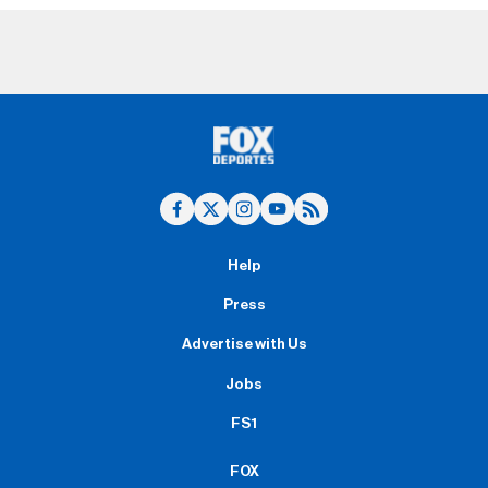
Help
Press
Advertise with Us
Jobs
FS1
FOX