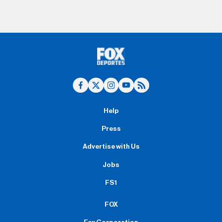
Help
Press
Advertise with Us
Jobs
FS1
FOX
Fox Corporation
FOX Sports Supports