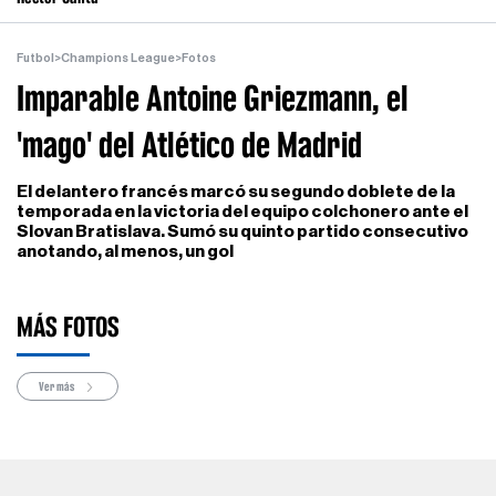
Futbol
>
Champions League
>
Fotos
Imparable Antoine Griezmann, el
'mago' del Atlético de Madrid
El delantero francés marcó su segundo doblete de la
temporada en la victoria del equipo colchonero ante el
Slovan Bratislava. Sumó su quinto partido consecutivo
anotando, al menos, un gol
MÁS FOTOS
Ver más