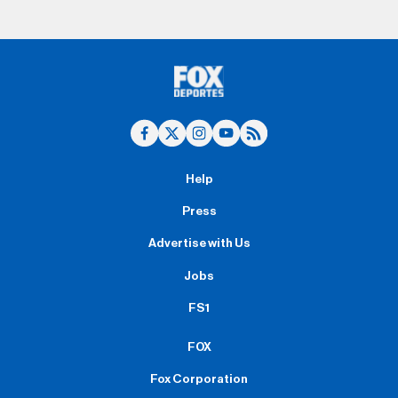
Help
Press
Advertise with Us
Jobs
FS1
FOX
Fox Corporation