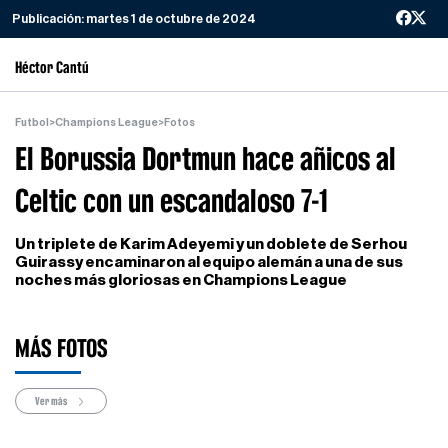
Publicación:
martes 1 de octubre de 2024
Héctor Cantú
Futbol
>
Champions League
>
Fotos
El Borussia Dortmun hace añicos al
Celtic con un escandaloso 7-1
Un triplete de Karim Adeyemi y un doblete de Serhou
Guirassy encaminaron al equipo alemán a una de sus
noches más gloriosas en Champions League
MÁS FOTOS
Ver más