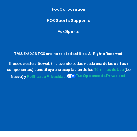
Fox Corporation
FOX Sports Supports
Fox Sports
TM & ©2026 FOX and its related entities.
All Rights Reserved.
El uso de este sitio web (incluyendo todas y cada una de las partes y
componentes) constituye una aceptación de
los
Términos de Uso
(Lo
Tus Opciones de Privacidad
Nuevo) y
Política de Privacidad.
.