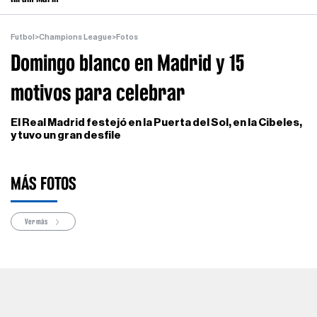
Futbol
>
Champions League
>
Fotos
Domingo blanco en Madrid y 15
motivos para celebrar
El Real Madrid festejó en la Puerta del Sol, en la Cibeles,
y tuvo un gran desfile
MÁS FOTOS
Ver más