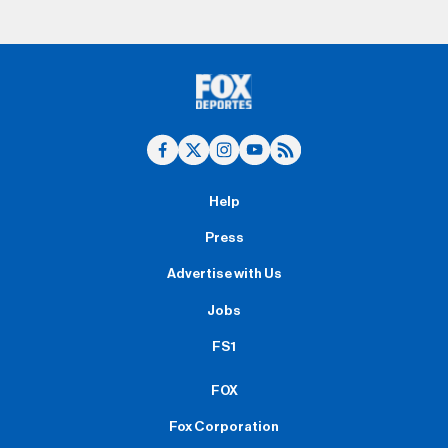
Help
Press
Advertise with Us
Jobs
FS1
FOX
Fox Corporation