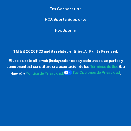
Fox Corporation
FOX Sports Supports
Fox Sports
TM & ©2026 FOX and its related entities.
All Rights Reserved.
El uso de este sitio web (incluyendo todas y cada una de las partes y
componentes) constituye una aceptación de
los
Términos de Uso
(Lo
Tus Opciones de Privacidad
Nuevo) y
Política de Privacidad.
.