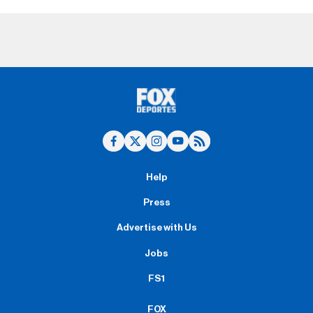
Help
Press
Advertise with Us
Jobs
FS1
FOX