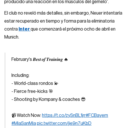
producido una reacción en los músculos del gemelo”.
El club no reveló más detalles, sin embargo, Neuer intentaría
estar recuperado en tiempo y forma para la eliminatoria
contra
Inter
que comenzará el próximo ocho de abril en
Munich.
February's 𝑩𝒆𝒔𝒕 𝒐𝒇 𝑻𝒓𝒂𝒊𝒏𝒊𝒏𝒈 🔥
Including:
- World-class rondos 💫
- Fierce free-kicks 🎯
- Shooting by Kompany & coaches 😎
📹 Watch Now:
https://t.co/zySnBL1jrr
#FCBayern
#MiaSanMia
pic.twitter.com/jie9n7uKbD