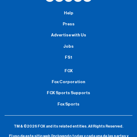
Help
Press
Advertise with Us
Jobs
FS1
FOX
Fox Corporation
FOX Sports Supports
Fox Sports
TM & ©2026 FOX and its related entities.
All Rights Reserved.
El uso de este sitio web (incluyendo todas y cada una de las partes y