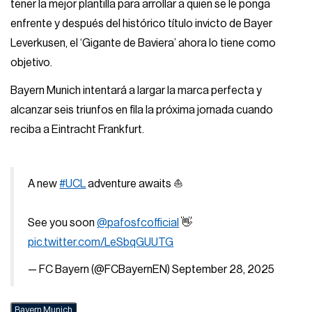
tener la mejor plantilla para arrollar a quien se le ponga
enfrente y después del histórico título invicto de Bayer
Leverkusen, el ‘Gigante de Baviera’ ahora lo tiene como
objetivo.
Bayern Munich intentará a largar la marca perfecta y
alcanzar seis triunfos en fila la próxima jornada cuando
reciba a Eintracht Frankfurt.
A new
#UCL
adventure awaits ⛵️
See you soon
@pafosfcofficial
👋
pic.twitter.com/LeSbqGUUTG
— FC Bayern (@FCBayernEN)
September 28, 2025
Bayern Munich