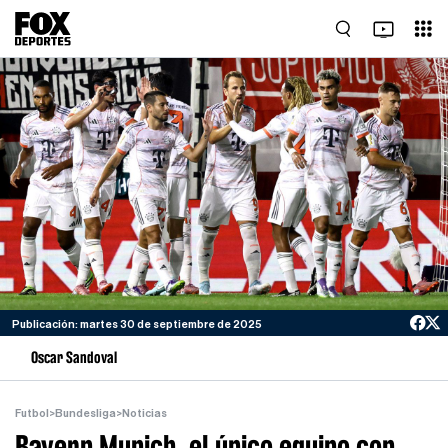
Publicación: martes 30 de septiembre de 2025
Oscar Sandoval
Futbol
>
Bundesliga
>
Noticias
Bayern Munich, el único equipo con