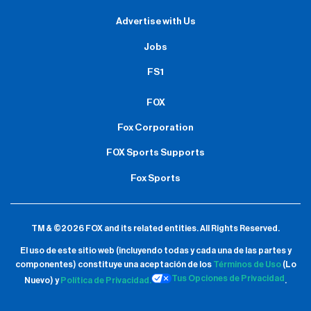
Advertise with Us
Jobs
FS1
FOX
Fox Corporation
FOX Sports Supports
Fox Sports
TM & ©2026 FOX and its related entities.
All Rights Reserved.
El uso de este sitio web (incluyendo todas y cada una de las partes y
componentes) constituye una aceptación de
los
Términos de Uso
(Lo
Tus Opciones de Privacidad
Nuevo) y
Política de Privacidad.
.