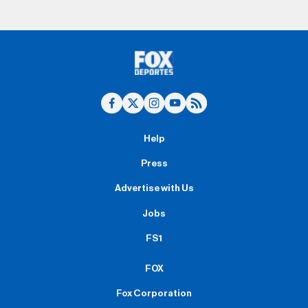
Help
Press
Advertise with Us
Jobs
FS1
FOX
Fox Corporation