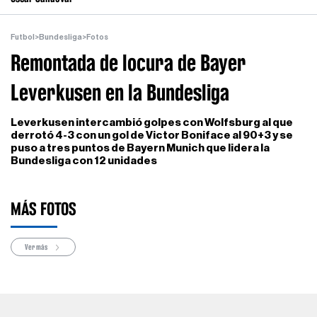
Futbol
>
Bundesliga
>
Fotos
Remontada de locura de Bayer
Leverkusen en la Bundesliga
Leverkusen intercambió golpes con Wolfsburg al que
derrotó 4-3 con un gol de Victor Boniface al 90+3 y se
puso a tres puntos de Bayern Munich que lidera la
Bundesliga con 12 unidades
MÁS FOTOS
Ver más