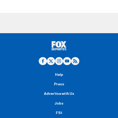
Help
Press
Advertise with Us
Jobs
FS1