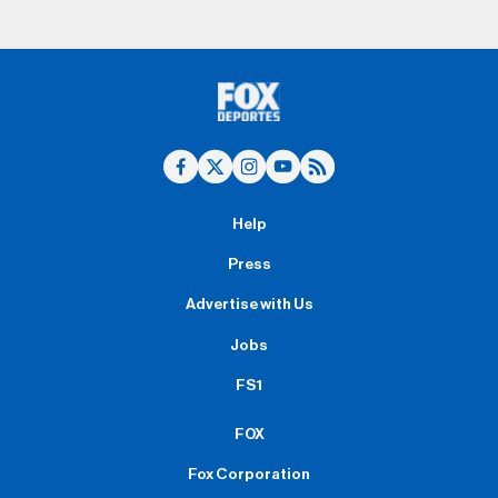
Help
Press
Advertise with Us
Jobs
FS1
FOX
Fox Corporation