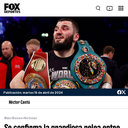
Publicación: martes 16 de abril de 2024
Héctor Cantú
Más
>
Boxeo
>
Noticias
Se confirma la grandiosa pelea entre