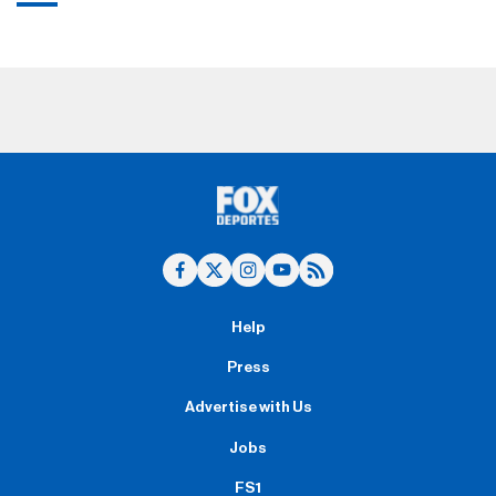
Help
Press
Advertise with Us
Jobs
FS1