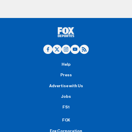
Help
Press
Advertise with Us
Jobs
FS1
FOX
Fox Corporation