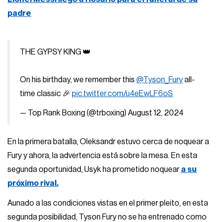
padre
THE GYPSY KING 👑
On his birthday, we remember this
@Tyson_Fury
all-
time classic 🎉
pic.twitter.com/u4eEwLF6oS
— Top Rank Boxing (@trboxing)
August 12, 2024
En la primera batalla, Oleksandr estuvo cerca de noquear a
Fury y ahora, la advertencia está sobre la mesa. En esta
segunda oportunidad, Usyk ha prometido noquear
a su
próximo rival.
Aunado a las condiciones vistas en el primer pleito, en esta
segunda posibilidad, Tyson Fury no se ha entrenado como