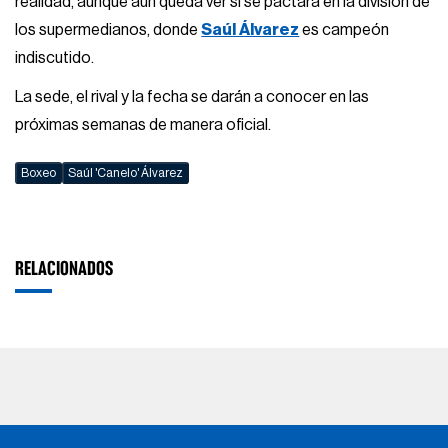
realidad, aunque aún queda ver si se pactará en la división de
los supermedianos, donde
Saúl Álvarez
es campeón
indiscutido.
La sede, el rival y la fecha se darán a conocer en las
próximas semanas de manera oficial.
Boxeo
Saúl 'Canelo' Álvarez
RELACIONADOS