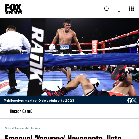
Publicación: martes 10 de octubre de 2023
Héctor Cantú
Más
>
Boxeo
>
Noticias
Emanuel 'Vaquero' Navarrete, listo