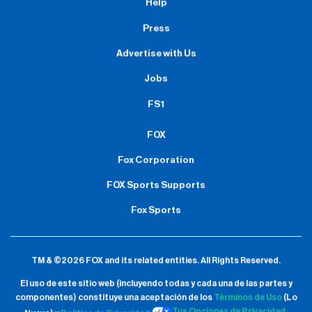
Help
Press
Advertise with Us
Jobs
FS1
FOX
Fox Corporation
FOX Sports Supports
Fox Sports
TM & ©2026 FOX and its related entities.
All Rights Reserved.
El uso de este sitio web (incluyendo todas y cada una de las partes y
componentes) constituye una aceptación de
los
Términos de Uso
(Lo
Tus Opciones de Privacidad