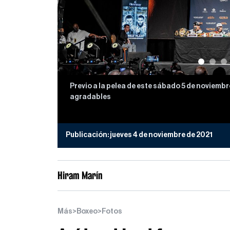
Previo a la pelea de este sábado 5 de noviemb
agradables
Publicación:
jueves 4 de noviembre de 2021
Hiram Marín
Más
>
Boxeo
>
Fotos