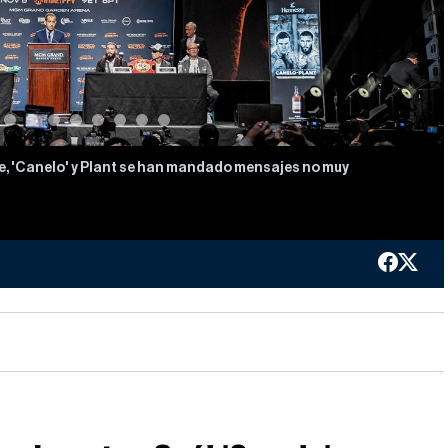
re, 'Canelo' y Plant se han mandado mensajes no muy