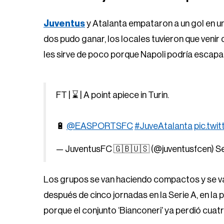
Juventus
y Atalanta empataron a un gol en u
dos pudo ganar, los locales tuvieron que venir 
les sirve de poco porque Napoli podría escapar
FT | ⌛️ | A point apiece in Turin.
🔋
@EASPORTSFC
#JuveAtalanta
pic.tw
— JuventusFC 🇬🇧🇺🇸 (@juventusfcen)
S
Los grupos se van haciendo compactos y se van
después de cinco jornadas en la Serie A, en la p
porque el conjunto ‘Bianconeri’ ya perdió cuatr