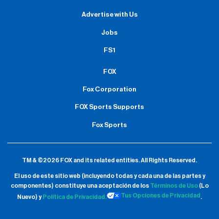
Advertise with Us
Jobs
FS1
FOX
Fox Corporation
FOX Sports Supports
Fox Sports
TM & ©2026 FOX and its related entities.
All Rights Reserved.
El uso de este sitio web (incluyendo todas y cada una de las partes y
componentes) constituye una aceptación de
los
Términos de Uso
(Lo
Tus Opciones de Privacidad
Nuevo) y
Política de Privacidad.
.