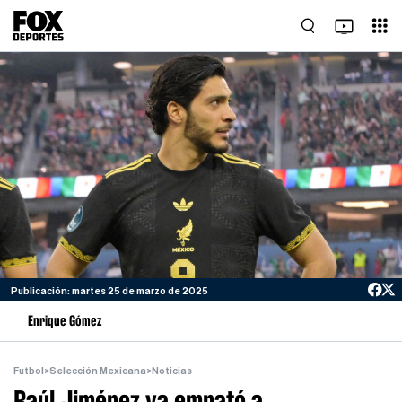
Publicación: martes 25 de marzo de 2025
Enrique Gómez
Futbol
>
Selección Mexicana
>
Noticias
Raúl Jiménez ya empató a