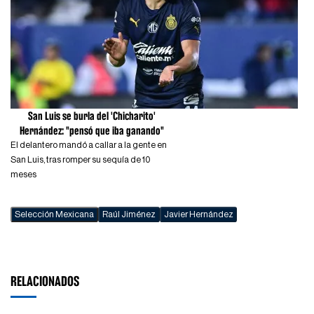
San Luis se burla del 'Chicharito'
Hernández: "pensó que iba ganando"
El delantero mandó a callar a la gente en
San Luis, tras romper su sequía de 10
meses
Selección Mexicana
Raúl Jiménez
Javier Hernández
RELACIONADOS