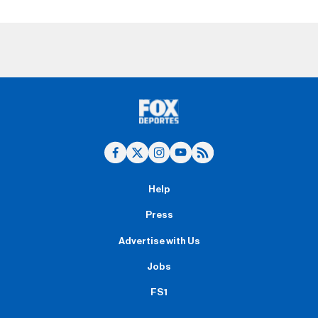
Help
Press
Advertise with Us
Jobs
FS1