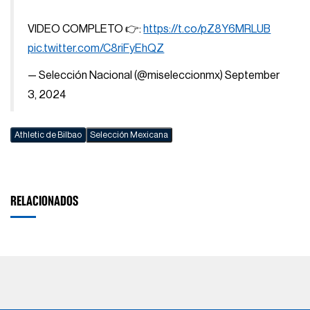
VIDEO COMPLETO 👉:
https://t.co/pZ8Y6MRLUB
pic.twitter.com/C8riFyEhQZ
— Selección Nacional (@miseleccionmx)
September
3, 2024
Athletic de Bilbao
Selección Mexicana
RELACIONADOS