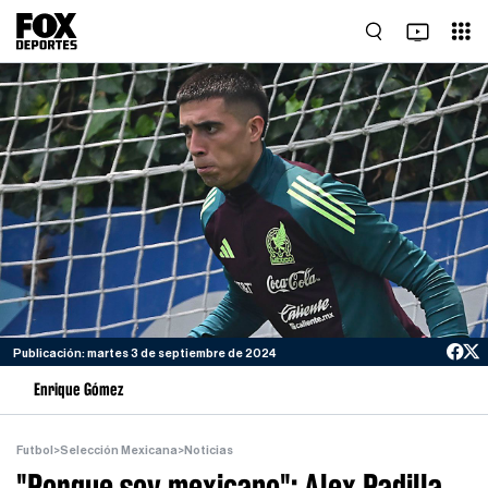
Publicación: martes 3 de septiembre de 2024
Enrique Gómez
Futbol
>
Selección Mexicana
>
Noticias
"Porque soy mexicano": Alex Padilla,