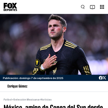
Publicación: domingo 7 de septiembre de 2025
Enrique Gómez
Futbol
>
Selección Mexicana
>
Noticias
México, amigo de Corea del Sur desde