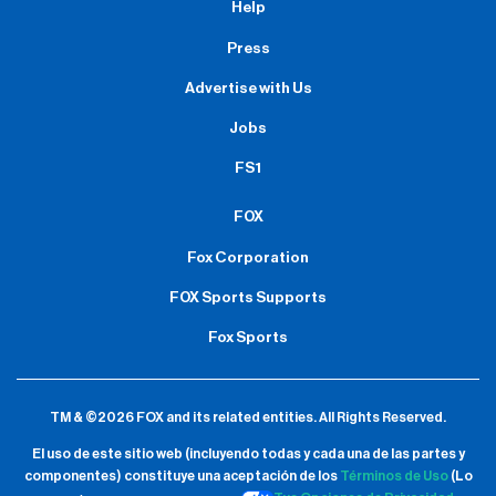
Help
Press
Advertise with Us
Jobs
FS1
FOX
Fox Corporation
FOX Sports Supports
Fox Sports
TM & ©2026 FOX and its related entities.
All Rights Reserved.
El uso de este sitio web (incluyendo todas y cada una de las partes y
componentes) constituye una aceptación de
los
Términos de Uso
(Lo