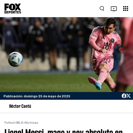
Publicación: domingo 25 de mayo de 2025
Héctor Cantú
Futbol
>
MLS
>
Noticias
Lionel Messi, mago y rey absoluto en