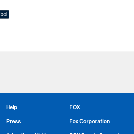
tbol
Help
FOX
Press
Fox Corporation