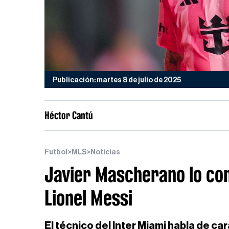
Publicación: martes 8 de julio de 2025
Héctor Cantú
Futbol
>
MLS
>
Noticias
Javier Mascherano lo con
Lionel Messi
El técnico del Inter Miami habla de c