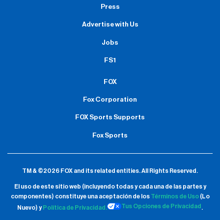
Press
Advertise with Us
Jobs
FS1
FOX
Fox Corporation
FOX Sports Supports
Fox Sports
TM & ©2026 FOX and its related entities.
All Rights Reserved.
El uso de este sitio web (incluyendo todas y cada una de las partes y
componentes) constituye una aceptación de
los
Términos de Uso
(Lo
Tus Opciones de Privacidad
Nuevo) y
Política de Privacidad.
.