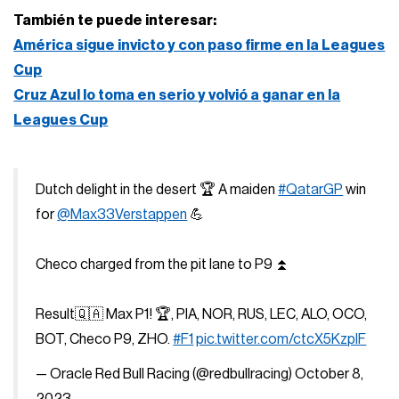
También te puede interesar:
América sigue invicto y con paso firme en la Leagues
Cup
Cruz Azul lo toma en serio y volvió a ganar en la
Leagues Cup
Dutch delight in the desert 🏆 A maiden
#QatarGP
win
for
@Max33Verstappen
💪
Checo charged from the pit lane to P9 ⏫
Result🇶🇦 Max P1! 🏆, PIA, NOR, RUS, LEC, ALO, OCO,
BOT, Checo P9, ZHO.
#F1
pic.twitter.com/ctcX5KzpIF
— Oracle Red Bull Racing (@redbullracing)
October 8,