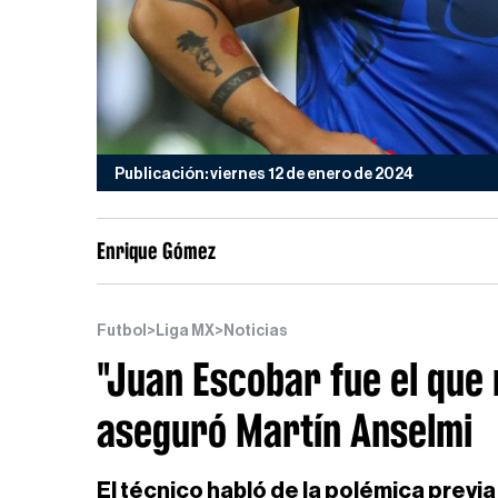
Publicación: viernes 12 de enero de 2024
Enrique Gómez
Futbol
>
Liga MX
>
Noticias
"Juan Escobar fue el que m
aseguró Martín Anselmi
El técnico habló de la polémica previ