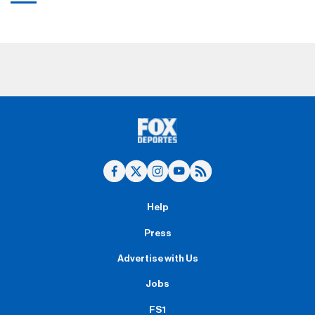
Help
Press
Advertise with Us
Jobs
FS1