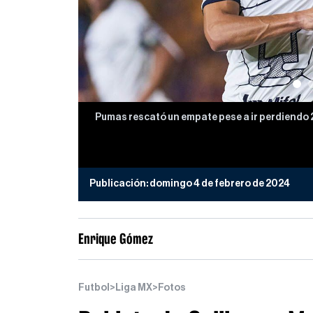
Pumas rescató un empate pese a ir perdiendo 2
Publicación:
domingo 4 de febrero de 2024
Enrique Gómez
Futbol
>
Liga MX
>
Fotos