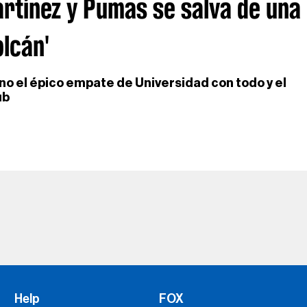
artínez y Pumas se salva de una
olcán'
o el épico empate de Universidad con todo y el
ub
Help
FOX