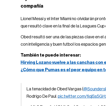
compañía
Lionel Messi y el Inter Miami no olvidarán pron
que resultó clave en la final de la Leagues Cup
Obed resultó ser una de las piezas clave en e
con inteligencia y buen futbol los espacios gen
También te puede interesar:
Hirving Lozano vuelve a las canchas con 
¿Cómo que Pumas es el peor equipo en t
La tenacidad de Obed Vargas (
@Sounders
Rodrigo De Paul.
pic.twitter.com/fiqjSs5GH