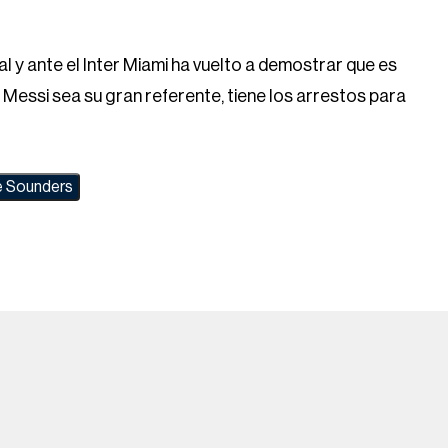
l y ante el Inter Miami ha vuelto a demostrar que es
 Messi sea su gran referente, tiene los arrestos para
e Sounders
Help
FOX