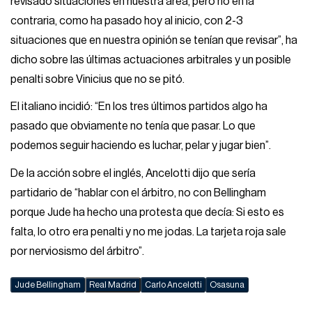
revisado situaciones en nuestra área, pero no en la
contraria, como ha pasado hoy al inicio, con 2-3
situaciones que en nuestra opinión se tenían que revisar”, ha
dicho sobre las últimas actuaciones arbitrales y un posible
penalti sobre Vinicius que no se pitó.
El italiano incidió: “En los tres últimos partidos algo ha
pasado que obviamente no tenía que pasar. Lo que
podemos seguir haciendo es luchar, pelar y jugar bien”.
De la acción sobre el inglés, Ancelotti dijo que sería
partidario de “hablar con el árbitro, no con Bellingham
porque Jude ha hecho una protesta que decía: Si esto es
falta, lo otro era penalti y no me jodas. La tarjeta roja sale
por nerviosismo del árbitro”.
Jude Bellingham
Real Madrid
Carlo Ancelotti
Osasuna