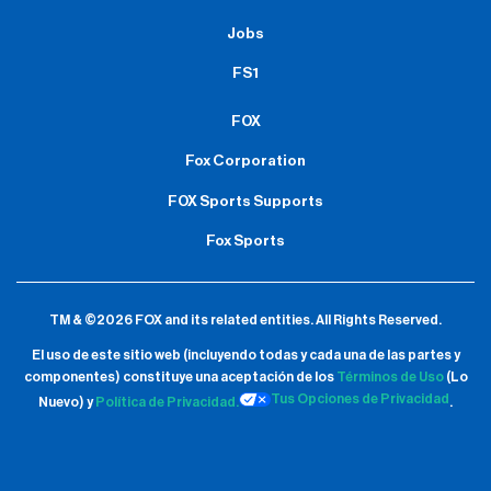
Jobs
FS1
FOX
Fox Corporation
FOX Sports Supports
Fox Sports
TM & ©2026 FOX and its related entities.
All Rights Reserved.
El uso de este sitio web (incluyendo todas y cada una de las partes y
componentes) constituye una aceptación de
los
Términos de Uso
(Lo
Tus Opciones de Privacidad
Nuevo) y
Política de Privacidad.
.