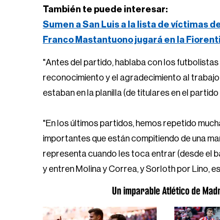
También te puede interesar:
Sumen a San Luis a la lista de víctimas d
Franco Mastantuono jugará en la Fiorent
"Antes del partido, hablaba con los futbolistas e
reconocimiento y el agradecimiento al trabajo
estaban en la planilla (de titulares en el partido
"En los últimos partidos, hemos repetido much
importantes que están compitiendo de una man
representa cuando les toca entrar (desde el ba
y entren Molina y Correa, y Sorloth por Lino, e
Un imparable Atlético de Mad