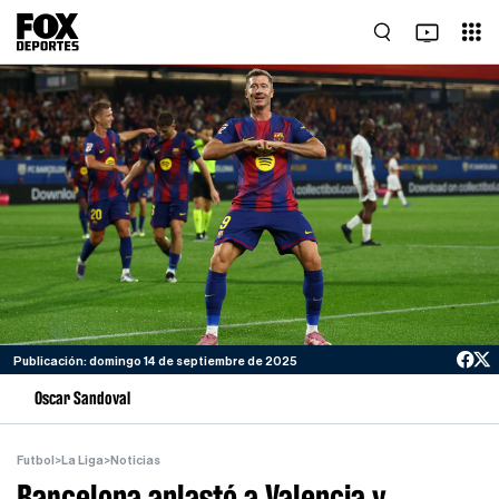
Publicación: domingo 14 de septiembre de 2025
Oscar Sandoval
Futbol
>
La Liga
>
Noticias
Barcelona aplastó a Valencia y