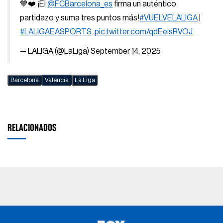
💙❤️ ¡El
@FCBarcelona_es
firma un auténtico
partidazo y suma tres puntos más!
#VUELVELALIGA
|
#LALIGAEASPORTS
.
pic.twitter.com/qdEeisRVOJ
— LALIGA (@LaLiga)
September 14, 2025
Barcelona
Valencia
La Liga
RELACIONADOS