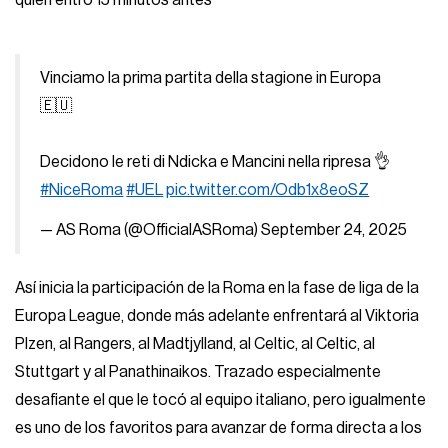
quien entró 15 minutos antes
Vinciamo la prima partita della stagione in Europa
🇪🇺
Decidono le reti di Ndicka e Mancini nella ripresa 👌
#NiceRoma
#UEL
pic.twitter.com/Odb1x8eoSZ
— AS Roma (@OfficialASRoma)
September 24, 2025
Así inicia la participación de la Roma en la fase de liga de la
Europa League, donde más adelante enfrentará al Viktoria
Plzen, al Rangers, al Madtjylland, al Celtic, al Celtic, al
Stuttgart y al Panathinaikos. Trazado especialmente
desafiante el que le tocó al equipo italiano, pero igualmente
es uno de los favoritos para avanzar de forma directa a los