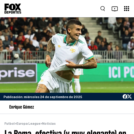
Publicación: miércoles 24 de septiembre de 2025
Enrique Gómez
Futbol
>
Europa League
>
Noticias
La Roma, efectiva (y muy elegante) en