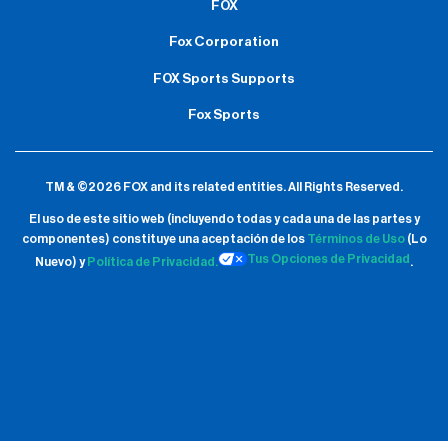
FOX
Fox Corporation
FOX Sports Supports
Fox Sports
TM & ©2026 FOX and its related entities.
All Rights Reserved.
El uso de este sitio web (incluyendo todas y cada una de las partes y
componentes) constituye una aceptación de
los
Términos de Uso
(Lo
Tus Opciones de Privacidad
Nuevo) y
Política de Privacidad.
.