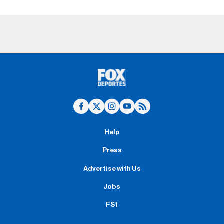
Help
Press
Advertise with Us
Jobs
FS1