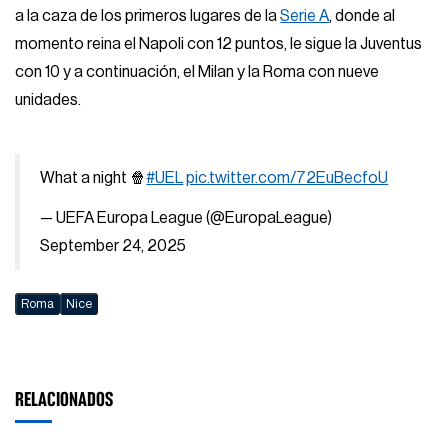
a la caza de los primeros lugares de la
Serie A
, donde al
momento reina el Napoli con 12 puntos, le sigue la Juventus
con 10 y a continuación, el Milan y la Roma con nueve
unidades.
What a night 🍿
#UEL
pic.twitter.com/72EuBecfoU
— UEFA Europa League (@EuropaLeague)
September 24, 2025
Roma
Nice
RELACIONADOS