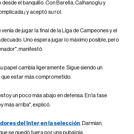
o desde el banquillo. Con Barella, Calhanoglu y
omplicada.¡ y aceptó su rol.
 venía de jugar la final de la Liga de Campeones y el
adecuado. Uno espera jugar lo máximo posible, pero
enador", manifestó.
, su papel cambia ligeramente. Sigue siendo un
ne que estar más comprometido.
estoy un poco más abajo en defensa. En la fase
 más arriba", explicó.
adores del Inter en la selección
. Darmian,
, que se quedó fuera por una pubalgia.