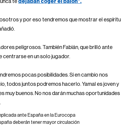
nunca te
dejaban coger el balón".
nosotros y por eso tendremos que mostrar el espíritu
añadió.
dores peligrosos. También Fabián, que brilló ante
ue centrarse en un solo jugador.
tendremos pocas posibilidades. Si en cambio nos
icio, todos juntos podremos hacerlo. Yamal es joven y
res muy buenos. No nos darán muchas oportunidades
.
omplicada ante España en la Eurocopa
España deberán tener mayor circulación