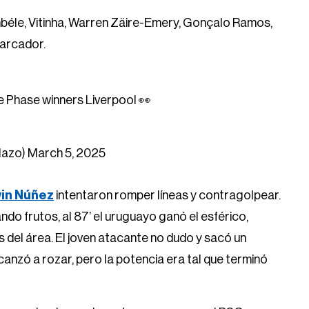
béle, Vitinha, Warren Zäire-Emery, Gonçalo Ramos,
marcador.
 Phase winners Liverpool 👀
lazo)
March 5, 2025
in Núñez
intentaron romper líneas y contragolpear.
do frutos, al 87’ el uruguayo ganó el esférico,
os del área. El joven atacante no dudo y sacó un
anzó a rozar, pero la potencia era tal que terminó