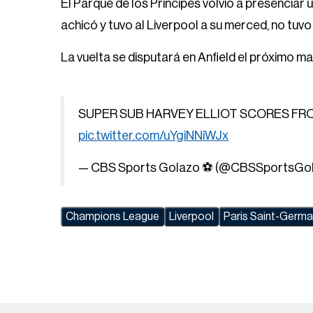
El Parque de los Príncipes volvió a presencia
achicó y tuvo al Liverpool a su merced, no tuvo
La vuelta se disputará en Anfield el próximo ma
SUPER SUB HARVEY ELLIOT SCORES FRO
pic.twitter.com/uYgiNNiWJx
— CBS Sports Golazo ⚽️ (@CBSSportsGo
Champions League
Liverpool
Paris Saint-Germa