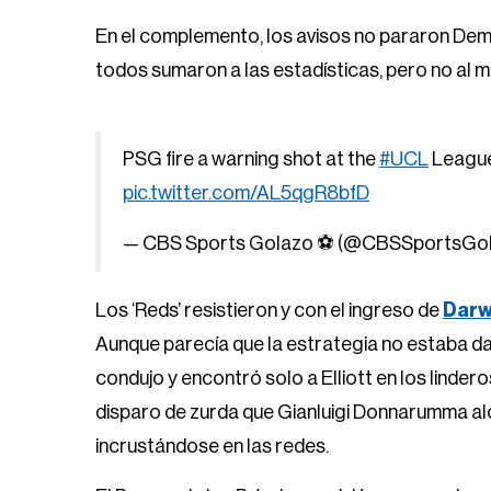
En el complemento, los avisos no pararon Dem
todos sumaron a las estadísticas, pero no al 
PSG fire a warning shot at the
#UCL
League
pic.twitter.com/AL5qgR8bfD
— CBS Sports Golazo ⚽️ (@CBSSportsGo
Los ‘Reds’ resistieron y con el ingreso de
Darw
Aunque parecía que la estrategia no estaba dan
condujo y encontró solo a Elliott en los linder
disparo de zurda que Gianluigi Donnarumma alc
incrustándose en las redes.